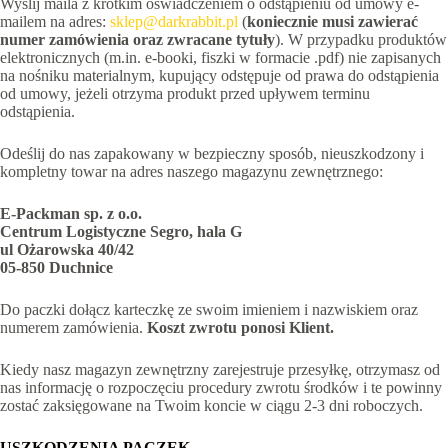
Wyślij maila z krótkim oświadczeniem o odstąpieniu od umowy e-
mailem na adres:
sklep@darkrabbit.pl
(
koniecznie musi zawierać
numer zamówienia oraz zwracane tytuły
). W przypadku produktów
elektronicznych (m.in. e-booki, fiszki w formacie .pdf) nie zapisanych
na nośniku materialnym, kupujący odstępuje od prawa do odstąpienia
od umowy, jeżeli otrzyma produkt przed upływem terminu
odstąpienia.
Odeślij do nas zapakowany w bezpieczny sposób, nieuszkodzony i
kompletny towar na adres naszego magazynu zewnętrznego:
E-Packman sp. z o.o.
Centrum Logistyczne Segro, hala G
ul Ożarowska 40/42
05-850 Duchnice
Do paczki dołącz karteczkę ze swoim imieniem i nazwiskiem oraz
numerem zamówienia.
Koszt zwrotu ponosi Klient.
Kiedy nasz magazyn zewnętrzny zarejestruje przesyłkę, otrzymasz od
nas informację o rozpoczęciu procedury zwrotu środków i te powinny
zostać zaksięgowane na Twoim koncie w ciągu 2-3 dni roboczych.
USZKODZENIA PACZEK