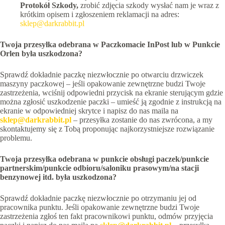
Protokół Szkody,
zrobić zdjęcia szkody wysłać nam je wraz z
krótkim opisem i zgłoszeniem reklamacji na adres:
sklep@darkrabbit.pl
Twoja przesyłka odebrana w Paczkomacie InPost lub w Punkcie
Orlen była uszkodzona?
Sprawdź dokładnie paczkę niezwłocznie po otwarciu drzwiczek
maszyny paczkowej – jeśli opakowanie zewnętrzne budzi Twoje
zastrzeżenia, wciśnij odpowiedni przycisk na ekranie sterującym gdzie
można zgłosić uszkodzenie paczki – umieść ją zgodnie z instrukcją na
ekranie w odpowiedniej skrytce i napisz do nas maila na
sklep@darkrabbit.pl
– przesyłka zostanie do nas zwrócona, a my
skontaktujemy się z Tobą proponując najkorzystniejsze rozwiązanie
problemu.
Twoja przesyłka odebrana w punkcie obsługi paczek/punkcie
partnerskim/punkcie odbioru/saloniku prasowym/na stacji
benzynowej itd. była uszkodzona?
Sprawdź dokładnie paczkę niezwłocznie po otrzymaniu jej od
pracownika punktu. Jeśli opakowanie zewnętrzne budzi Twoje
zastrzeżenia zgłoś ten fakt pracownikowi punktu, odmów przyjęcia