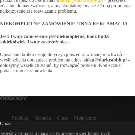
paczki i napisz do nas maila na
sklep@darkrabbit.pl
– przesyłka
zostanie do nas zwrócona, a my skontaktujemy się z Tobą proponując
najkorzystniejsze rozwiązanie problemu.
NIEKOMPLETNE ZAMÓWIENIE / INNA REKLAMACJA
Jeśli Twoje zamówienie jest niekompletne, bądź budzi
jakiekolwiek Twoje zastrzeżenia…
Opisz nam krótko czego dotyczy zgłoszenie, w miarę możliwości
wyślij zdjęcia obrazujące problem na adres:
sklep@darkrabbit.pl
–
dołożymy wszelkich starań, by rozwiązać problem! Koniecznie
podając numer zamówienia.
Produkty
Kontakt
O nas
Moje konto
O nas
Jesteśmy firmą zajmującą się tworzeniem gier fabularnych