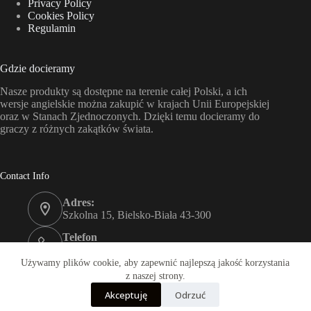
Privacy Policy
Cookies Policy
Regulamin
Gdzie docieramy
Nasze produkty są dostępne na terenie całej Polski, a ich
wersje angielskie można zakupić w krajach Unii Europejskiej
oraz w Stanach Zjednoczonych. Dzięki temu docieramy do
graczy z różnych zakątków świata.
Contact Info
Adres:
Szkolna 15, Bielsko-Biała 43-300
Telefon
+48 501436680
Używamy plików cookie, aby zapewnić najlepszą jakość korzystania
Email:
z naszej strony.
sklep@darkrabbit.pl
Akceptuję
Odrzuć
Copyright © 2026 - Motyw WordPress stworzony przez